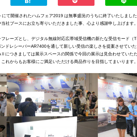
イトにて開催されたハムフェア2019 は無事盛況のうちに終了いたしまし
中当社ブースにお立ち寄りいただきました事、心より感謝申し上げます
フレーズとし、デジタル無線対応広帯域受信機の新たな受信モード（T
ンドレシーバーAR7400を通して新しい受信の楽しさを提案させていた
PHAⅡにつきましては展示スペースの関係で今回の展示は見合わせていた
 これからもお客様にご満足いただける商品作りを目指してまいります