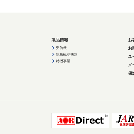
製品情報
お
受信機
お
気象観測機器
ユ
特機事業
メ
保