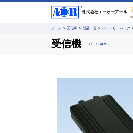
株式会社
エーオーアール
ホーム
>
受信機
>
製品一覧
>
バッテリーパック
受信機
Receivers