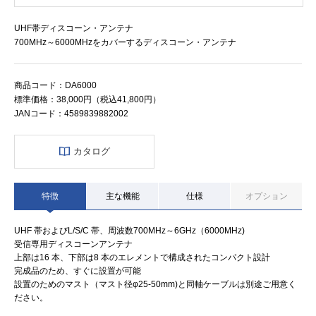
UHF帯ディスコーン・アンテナ
700MHz～6000MHzをカバーするディスコーン・アンテナ
商品コード：DA6000
標準価格：38,000円（税込41,800円）
JANコード：4589839882002
カタログ
特徴
主な機能
仕様
オプション
UHF 帯およびL/S/C 帯、周波数700MHz～6GHz（6000MHz)
受信専用ディスコーンアンテナ
上部は16 本、下部は8 本のエレメントで構成されたコンパクト設計
完成品のため、すぐに設置が可能
設置のためのマスト（マスト径φ25-50mm)と同軸ケーブルは別途ご用意く
ださい。