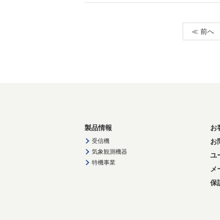
≪ 前へ
製品情報
お
受信機
お
気象観測機器
ユ
特機事業
メ
保