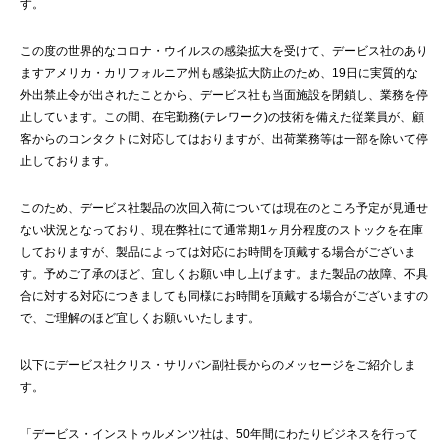
す。
この度の世界的なコロナ・ウイルスの感染拡大を受けて、デービス社のあり
ますアメリカ・カリフォルニア州も感染拡大防止のため、19日に実質的な
外出禁止令が出されたことから、デービス社も当面施設を閉鎖し、業務を停
止しています。この間、在宅勤務(テレワーク)の技術を備えた従業員が、顧
客からのコンタクトに対応してはおりますが、出荷業務等は一部を除いて停
止しております。
このため、デービス社製品の次回入荷については現在のところ予定が見通せ
ない状況となっており、現在弊社にて通常期1ヶ月分程度のストックを在庫
しておりますが、製品によっては対応にお時間を頂戴する場合がございま
す。予めご了承のほど、宜しくお願い申し上げます。また製品の故障、不具
合に対する対応につきましても同様にお時間を頂戴する場合がございますの
で、ご理解のほど宜しくお願いいたします。
以下にデービス社クリス・サリバン副社長からのメッセージをご紹介しま
す。
「デービス・インストゥルメンツ社は、50年間にわたりビジネスを行って