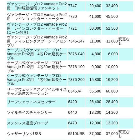
ヴァンテージ・プロ2 Vantage Pro2
7747
29,400
32,400
用 日中駆動循環ファンキット
ヴァンテージ・プロ2 Vantage Pro2
7720
41,600
45,500
用 レインコレクター・ヒーター
ヴァンテージ・プロ2 Vantage Pro2
用 レインコレクター・ヒーター
7721
50,000
52,500
(コーン付き)
ヴァンテージ・プロ2 Vantage Pro2
変更な
用 ティッピングスプーン・アセン
7345-147
11,000
11,000
し
ブリ
ケーブル式ヴァンテージ・プロ2
Vantage Pro2用 4芯12ｍ延長ケー
7876-040
4,800
6,000
ブル
ケーブル式ヴァンテージ・プロ2
Vantage Pro2用 4芯30ｍ延長ケー
7876-100
9,000
10,000
ブル
ケーブル式ヴァンテージ・プロ2
Vantage Pro2用 4芯60ｍ延長ケー
7876-200
15,800
16,200
ブル
リーフウェットネス／ソイルモイス
6345JP
55,600
60,800
チャ／温度ステーション
リーフウェットネスセンサー
6420
26,400
28,400
ソイルモイスチャセンサー
6440
13,200
14,200
ステンレス温度プローブ
6470
12,000
13,200
変更な
ウェザーリンクUSB
6510USB
37,000
37,000
し