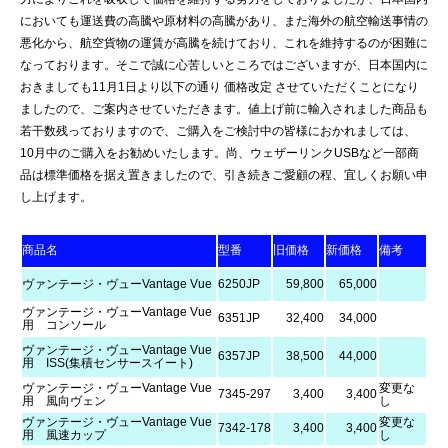
においても運送費の高騰や原材料の高騰があり、また海外の航空輸送事情の
悪化から、航空貨物の運賃が高騰を続けており、これを維持するのが困難に
なっております。そこで誠に心苦しいところではございますが、日本国内に
おきましても11月1日より以下の通り 価格改定 させていただくことになり
ましたので、ご案内させていただきます。値上げ前に輸入されました商品も
若干数残っておりますので、ご購入をご検討中の皆様におかれましては、
10月中のご購入をお勧めいたします。尚、ウェザーリンクUSBなど一部商
品は標準価格を据え置きましたので、引き続きご愛顧の程、宜しくお願い申
し上げます。
商品名
型番
旧価格
新価格
備考
ヴァンテージ・ヴューVantage Vue
6250JP
59,800
65,000
ヴァンテージ・ヴューVantage Vue
6351JP
32,400
34,000
用 コンソール
ヴァンテージ・ヴューVantage Vue
6357JP
38,500
44,000
用 ISS(集積センサースイート)
ヴァンテージ・ヴューVantage Vue
変更な
7345-297
3,400
3,400
用 風向ヴェン
し
ヴァンテージ・ヴューVantage Vue
変更な
7342-178
3,400
3,400
用 風速カップ
し