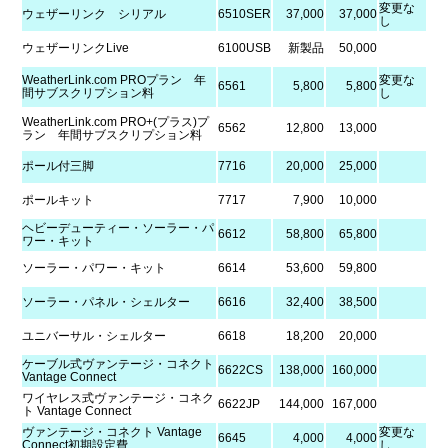
変更な
ウェザーリンク シリアル
6510SER
37,000
37,000
し
ウェザーリンクLive
6100USB
新製品
50,000
WeatherLink.com PROプラン 年
変更な
6561
5,800
5,800
間サブスクリプション料
し
WeatherLink.com PRO+(プラス)プ
6562
12,800
13,000
ラン 年間サブスクリプション料
ポール付三脚
7716
20,000
25,000
ポールキット
7717
7,900
10,000
ヘビーデューティー・ソーラー・パ
6612
58,800
65,800
ワー・キット
ソーラー・パワー・キット
6614
53,600
59,800
ソーラー・パネル・シェルター
6616
32,400
38,500
ユニバーサル・シェルター
6618
18,200
20,000
ケーブル式ヴァンテージ・コネクト
6622CS
138,000
160,000
Vantage Connect
ワイヤレス式ヴァンテージ・コネク
6622JP
144,000
167,000
ト Vantage Connect
ヴァンテージ・コネクト Vantage
変更な
6645
4,000
4,000
Connect初期設定費
し