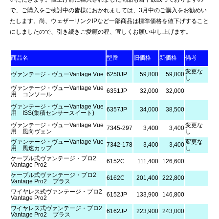
で、ご購入をご検討中の皆様におかれましては、3月中のご購入をお勧めい
たします。尚、ウェザーリンクIPなど一部商品は標準価格を値下げすること
にしましたので、引き続きご愛顧の程、宜しくお願い申し上げます。
商品名
型番
旧価格
新価格
備考
変更な
ヴァンテージ・ヴューVantage Vue
6250JP
59,800
59,800
し
ヴァンテージ・ヴューVantage Vue
6351JP
32,000
32,000
用 コンソール
ヴァンテージ・ヴューVantage Vue
6357JP
34,000
38,500
用 ISS(集積センサースイート)
ヴァンテージ・ヴューVantage Vue
変更な
7345-297
3,400
3,400
用 風向ヴェン
し
ヴァンテージ・ヴューVantage Vue
変更な
7342-178
3,400
3,400
用 風速カップ
し
ケーブル式ヴァンテージ・プロ2
6152C
111,400
126,600
Vantage Pro2
ケーブル式ヴァンテージ・プロ2
6162C
201,400
222,800
Vantage Pro2 プラス
ワイヤレス式ヴァンテージ・プロ2
6152JP
133,900
146,800
Vantage Pro2
ワイヤレス式ヴァンテージ・プロ2
6162JP
223,900
243,000
Vantage Pro2 プラス