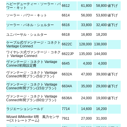
ヘビーデューティー・ソーラー・パ
6612
61,800
58,800
値下げ
ワー・キット
ソーラー・パワー・キット
6614
56,000
53,600
値下げ
ソーラー・パネル・シェルター
6616
33,800
32,400
値下げ
ユニバーサル・シェルター
6618
16,800
18,200
ケーブル式ヴァンテージ・コネクト
6622C
128,000
138,000
Vantage Connect
ワイヤレス式ヴァンテージ・コネク
6622JP
135,000
144,000
ト Vantage Connect
ヴァンテージ・コネクト Vantage
6645
4,000
4,000
Connect初期設定費
ヴァンテージ・コネクト Vantage
6632A
47,000
39,000
値下げ
Connect年間プラン(5分プラン)
ヴァンテージ・コネクト Vantage
6634A
35,000
29,000
値下げ
Connect年間プラン(15分プラン)
ヴァンテージ・コネクト Vantage
6636A
24,000
19,000
値下げ
Connect年間プラン(60分プラン)
ラジエーションシールド
7714
14,600
16,200
Wizard III/Monitor II用 風力センサ
7911
27,000
31,000
ー(ストレートアーム)