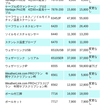
Vantage Pro2用 4芯30ｍ延長ケー
7876-100
9,000
9,000
し
ブル
ケーブル式ヴァンテージ・プロ2
変更な
Vantage Pro2用 4芯60ｍ延長ケー
7876-200
15,800
15,800
し
ブル
リーフウェットネス／ソイルモイス
6345JP
47,800
55,600
チャ／温度ステーション
リーフウェットネスセンサー
6420
22,500
26,400
ソイルモイスチャセンサー
6440
11,300
13,200
ステンレス温度プローブ
6470
9,000
11,000
変更な
ウェザーリンクUSB
6510USB
37,000
37,000
し
変更な
ウェザーリンク シリアル
6510SER
37,000
37,000
し
ウェザーリンクIP
6555
66,400
59,800
値下げ
WeatherLink.com PROプラン 年
変更な
6561
5,800
5,800
間サブスクリプション料
し
WeatherLink.com PRO+(プラス)プ
変更な
6562
12,800
12,800
ラン 年間サブスクリプション料
し
ポール付三脚
7716
16,000
18,000
変更な
ポールキット
7717
7,900
7,900
し